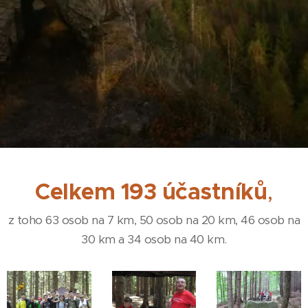
Celkem 193 účastníků
,
z toho 63 osob na 7 km, 50 osob na 20 km, 46 osob na
30 km a 34 osob na 40 km.