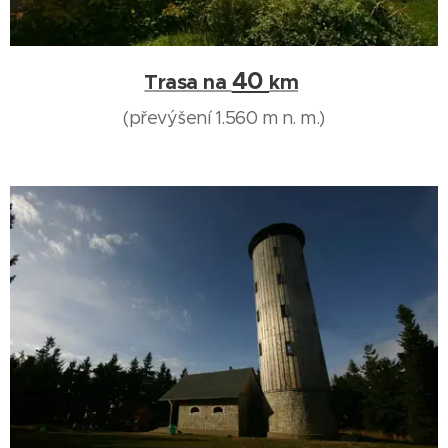
40
Trasa na
km
(převýšení 1.560 m n. m.)