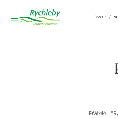
ÚVOD
N
Přátelé, "