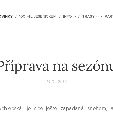
OVINKY
100 MIL JESENICKEM
INFO
TRASY
PAR
Příprava na sezón
14.02.2017
Rychlebská" je sice ještě zapadaná sněhem, a